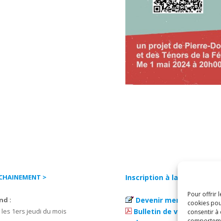
CHAINEMENT >
Inscription à la NEWSLETT
Pour offrir 
nd :
Devenir membre ami >
cookies pou
 les 1ers jeudi du mois
Bulletin de versement Q
consentir à
comportement